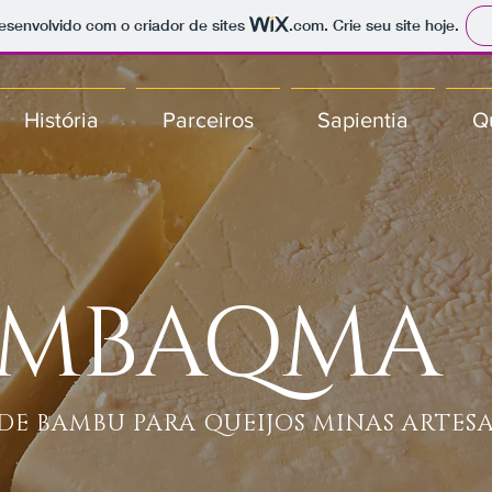
 desenvolvido com o criador de sites
.com
. Crie seu site hoje.
História
Parceiros
Sapientia
Q
EMBAQMA
DE BAMBU PARA QUEIJOS MINAS ARTES